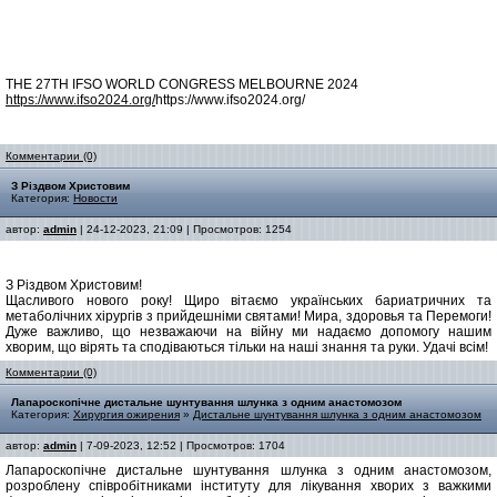
THE 27TH IFSO WORLD CONGRESS MELBOURNE 2024
https://www.ifso2024.org/
https://www.ifso2024.org/
Комментарии (0)
З Різдвом Христовим
Категория:
Новости
автор:
admin
| 24-12-2023, 21:09 | Просмотров: 1254
З Різдвом Христовим!
Щасливого нового року! Щиро вітаємо українських бариатричних та
метаболічних хірургів з прийдешніми святами! Мира, здоровья та Перемоги!
Дуже важливо, що незважаючи на війну ми надаємо допомогу нашим
хворим, що вірять та сподіваються тільки на наші знання та руки. Удачі всім!
Комментарии (0)
Лапароскопічне дистальне шунтування шлунка з одним анастомозом
Категория:
Хирургия ожирения
»
Дистальне шунтування шлунка з одним анастомозом
автор:
admin
| 7-09-2023, 12:52 | Просмотров: 1704
Лапароскопічне дистальне шунтування шлунка з одним анастомозом,
розроблену співробітниками інституту для лікування хворих з важкими