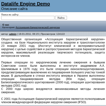
Datalife Engine Demo
Описание сайта
Поиск по сайту:
О нас
Категория:
Ассоциация бариатрической хирургии
автор:
admin
| 18-01-2011, 06:15 | Просмотров: 124122
Общественная организация «Ассоциация бариатрической хирургии»
создана на базе Национального института хирургии и трансплантологии
23 января 2001 года. (Институт клинической и экспериментальной
хирургии) с целью содействия и распространения методов бариатрической
хирургии, максимальной реализации творческого потенциала, защита
интересов ее членов.
Первые операции по хирургическому лечению ожирения в бывшем
Советском союзе были выполнены в институте академиком А.А.
Шалимовым в 1976 году, это были операции еюноилеошунтирования,
предусматривающие выключение из пищеварения большего участка тонкой
кишки. В дальнейшем в стенах института впервые в Украине выполнены
операции бандажирования желудка (80е годы), операция
Билиопанкреатического шунтирования (2000 год), операция шунтирования
желудка (2001 год).
С 2000 года широко внедряются миниинвазивные методы лечения
ожирения.
С 2001 года Ассоциация бариатрической хирургии является полноправным
членом международной федерации хирургии ожирения (IFSO).