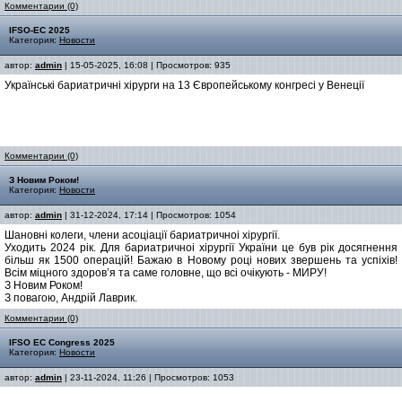
Комментарии (0)
IFSO-EC 2025
Категория:
Новости
автор:
admin
| 15-05-2025, 16:08 | Просмотров: 935
Українські бариатричні хірурги на 13 Європейському конгресі у Венеції
Комментарии (0)
З Новим Роком!
Категория:
Новости
автор:
admin
| 31-12-2024, 17:14 | Просмотров: 1054
Шановні колеги, члени асоціації бариатричноі хірургії.
Уходить 2024 рік. Для бариатричноі хірургії України це був рік досягнення
більш як 1500 операцій! Бажаю в Новому році нових звершень та успіхів!
Всім міцного здоров’я та саме головне, що всі очікують - МИРУ!
З Новим Роком!
З повагою, Андрій Лаврик.
Комментарии (0)
IFSO EC Congress 2025
Категория:
Новости
автор:
admin
| 23-11-2024, 11:26 | Просмотров: 1053