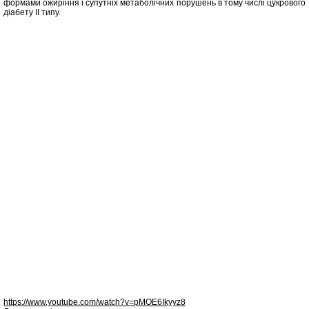
формами ожиріння і супутніх метаболічних порушень в тому числі цукрового
діабету ІІ типу.
https://www.youtube.com/watch?v=pMOE6Ikyyz8