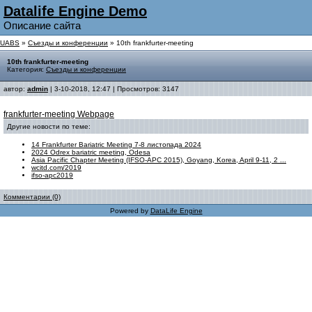
Datalife Engine Demo
Описание сайта
UABS
»
Съезды и конференции
» 10th frankfurter-meeting
10th frankfurter-meeting
Категория:
Съезды и конференции
автор:
admin
| 3-10-2018, 12:47 | Просмотров: 3147
frankfurter-meeting Webpage
Другие новости по теме:
14 Frankfurter Bariatric Meeting 7-8 листопада 2024
2024 Odrex bariatric meeting, Odesa
Asia Pacific Chapter Meeting (IFSO-APC 2015), Goyang, Korea, April 9-11, 2 ...
wcitd.com/2019
ifso-apc2019
Комментарии (0)
Powered by
DataLife Engine