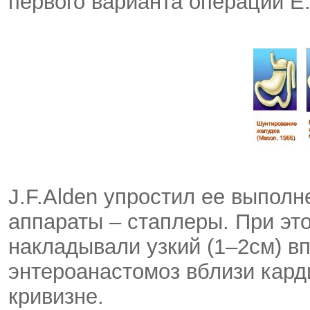
первого варианта операции E
J.F.Alden упростил ее выпол
аппараты – стаплеры. При это
накладывали узкий (1–2см) в
энтероанастомоз вблизи кард
кривизне.