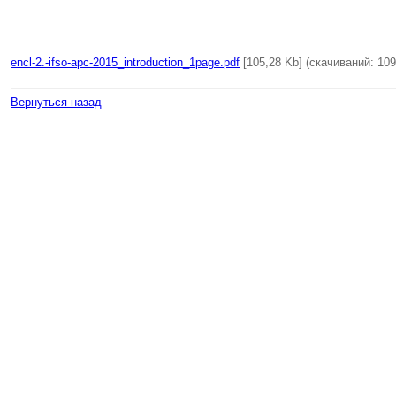
encl-2.-ifso-apc-2015_introduction_1page.pdf
[105,28 Kb] (cкачиваний: 109
Вернуться назад