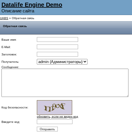
Datalife Engine Demo
Описание сайта
UABS
» Обратная связь
Обратная связь
Ваше имя:
E-Mail:
Заголовок:
Получатель:
Сообщение:
Код безопасности:
обновить, если не виден код
Введите код: